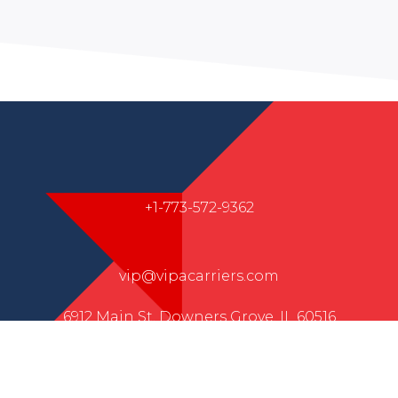
+1-773-572-9362
vip@vipacarriers.com
6912 Main St, Downers Grove, IL 60516