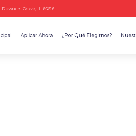
, Downers Grove, IL 60516
cipal
Aplicar Ahora
¿Por Qué Elegirnos?
Nuest