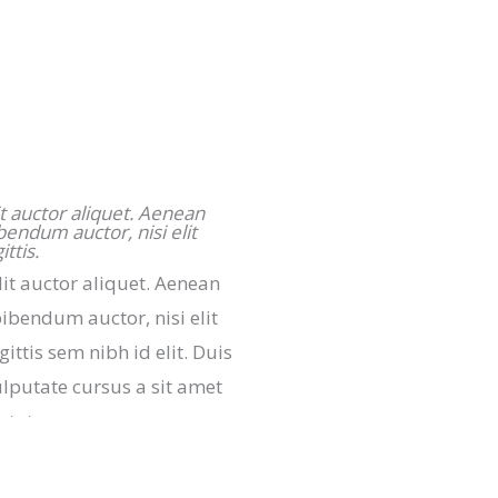
it auctor aliquet. Aenean
ibendum auctor, nisi elit
ttis.
lit auctor aliquet. Aenean
bibendum auctor, nisi elit
ttis sem nibh id elit. Duis
ulputate cursus a sit amet
ptatem.
rem quis bibendum auctor,
 nec.