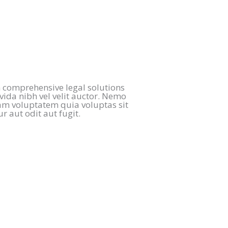
 comprehensive legal solutions
vida nibh vel velit auctor. Nemo
am voluptatem quia voluptas sit
r aut odit aut fugit.