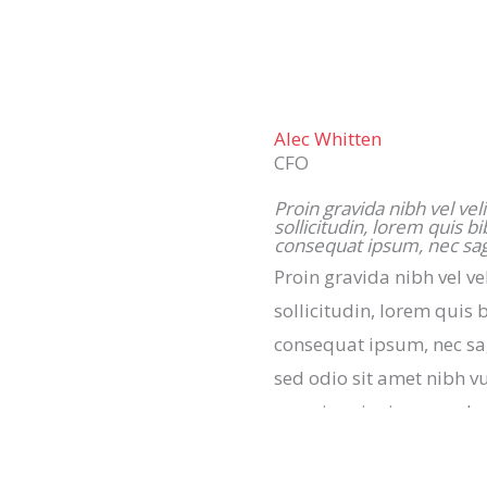
Alec Whitten
CFO
Proin gravida nibh vel vel
sollicitudin, lorem quis b
consequat ipsum, nec sagi
Proin gravida nibh vel ve
sollicitudin, lorem quis 
consequat ipsum, nec sagi
sed odio sit amet nibh v
mauris enim ipsam volu
Aenean sollicitudin, lo
nisi elit consequat ipsum